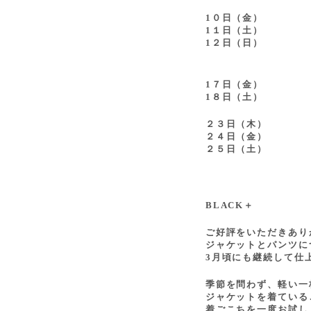
1０日（金）
1１日（土）
1２日（日）
1７日（金）
1８日（土）
２３日（木）
２４日（金）
２５日（土）
BLACK＋
ご好評をいただきあり
ジャケットとパンツに
3月頃にも継続して仕
季節を問わず、軽い一
ジャケットを着ている
着ごこちを一度お試し