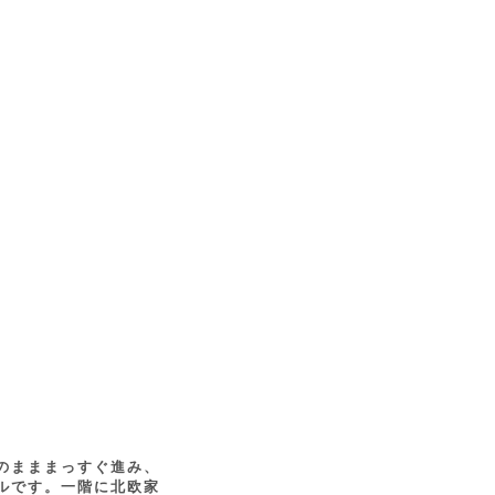
のまままっすぐ進み、
ルです。一階に北欧家