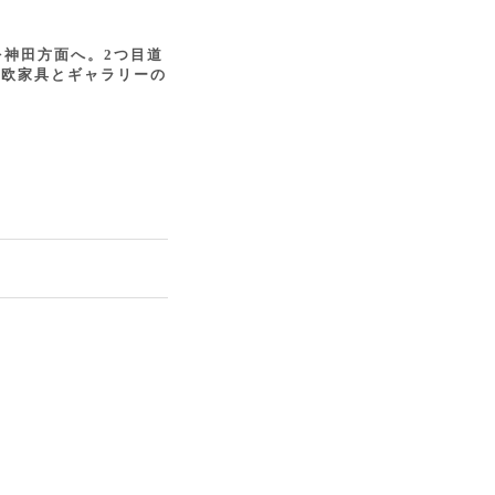
を神田方面へ。2つ目道
北欧家具とギャラリーの