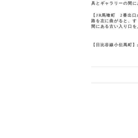
具とギャラリーの間に
【JR馬喰町 2番出
路を左に曲がると、す
間にある古い入り口を
【日比谷線小伝馬町】