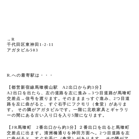
→R
千代田区東神田1-2-11
アガタビル503
R.への最寄駅は・・・
【都営新宿線馬喰横山駅 A2出口から約3分】
A2出口を出たら、左の道路を左に進み→3つ目道路が馬喰町
交差点→信号を渡ります。そのまままっすぐ進み、2つ目道
路を左に曲がると、すぐ右手にフクモリ（食堂）がありま
す。 その隣がアガタビルです。一階に北欧家具とギャラリ
ーの間にある古い入り口を入り5階になります。
【JR馬喰町 2番出口から約3分】２番出口を出ると馬喰町
交差点に出ます。清洲橋通りを神田方面へ。2つ目道路を左
に曲がると、すぐ右手に（食堂）があります。 その隣がア